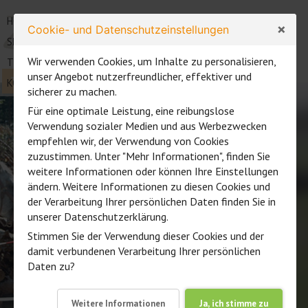
HOME
COACHING
×
Cookie- und Datenschutzeinstellungen
SEMINARE UND WORKSHOPS
Wir verwenden Cookies, um Inhalte zu personalisieren,
TRAINING MIT PFERDEN
ZENTAURUS
unser Angebot nutzerfreundlicher, effektiver und
TRAINING UND COACHING
| Erleben - Verstehen - Verändern
KONTAKT
sicherer zu machen.
Für eine optimale Leistung, eine reibungslose
Verwendung sozialer Medien und aus Werbezwecken
empfehlen wir, der Verwendung von Cookies
zuzustimmen. Unter "Mehr Informationen", finden Sie
weitere Informationen oder können Ihre Einstellungen
ändern. Weitere Informationen zu diesen Cookies und
der Verarbeitung Ihrer persönlichen Daten finden Sie in
unserer Datenschutzerklärung.
Stimmen Sie der Verwendung dieser Cookies und der
damit verbundenen Verarbeitung Ihrer persönlichen
Daten zu?
Weitere Informationen
Ja, ich stimme zu