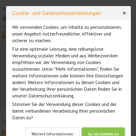
HOME
COACHING
×
Cookie- und Datenschutzeinstellungen
SEMINARE UND WORKSHOPS
Wir verwenden Cookies, um Inhalte zu personalisieren,
TRAINING MIT PFERDEN
ZENTAURUS
unser Angebot nutzerfreundlicher, effektiver und
TRAINING UND COACHING
| Erleben - Verstehen - Verändern
KONTAKT
sicherer zu machen.
Für eine optimale Leistung, eine reibungslose
Verwendung sozialer Medien und aus Werbezwecken
empfehlen wir, der Verwendung von Cookies
zuzustimmen. Unter "Mehr Informationen", finden Sie
weitere Informationen oder können Ihre Einstellungen
ändern. Weitere Informationen zu diesen Cookies und
der Verarbeitung Ihrer persönlichen Daten finden Sie in
unserer Datenschutzerklärung.
Stimmen Sie der Verwendung dieser Cookies und der
damit verbundenen Verarbeitung Ihrer persönlichen
Daten zu?
Über ZENTAURUS
»
Team & Partner
» Bettina Städter
Bettina Städter
Weitere Informationen
Ja, ich stimme zu